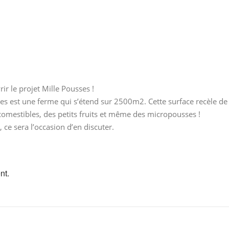
r Google
iCalendar
Office 36
ir le projet Mille Pousses !
sses est une ferme qui s’étend sur 2500m2. Cette surface recèle de
comestibles, des petits fruits et même des micropousses !
 ce sera l’occasion d’en discuter.
nt.