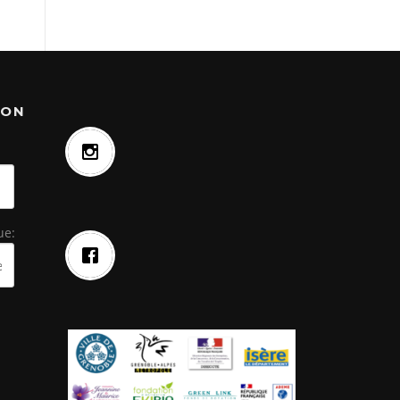
ION
ue: